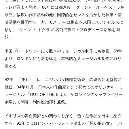
テレビ音楽も発表。 80年には都倉俊一 グランド・オーケストラを
設立。幅広い作曲活動の他に国際的なセンスを活かした執筆 ･ 講
演活動を展開する一方、 83年からは拠点を米国ロスアンゼルスに
移し、 ”シュン ・ トクラ”の名前で作曲・プロデュース活動を開
始。
米国ブロードウェイにて数々のミュージカル制作にも参画。88年
より、ロンドンにも居を構え、本格的なミュージカル制作に取り
掛かる。
92年、「第1回 川口・エジンバラ国際芸術祭」の総合芸術監督に
就任。94年11月、日本人の作曲家として初めてのオリジナル・ミ
ュージカル 「OUT OF THE BLUE」がロンドンのシャフツベリー
劇場にて開幕。制作総指揮も兼務。
イギリスの舞台美術との関わりも深く、色々な作品を日本に紹介
する。91年にはロビン・ハ－フォード演出の「黒い服の女」（パ