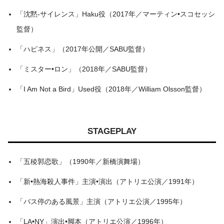
「沈黙‐サイレンス」Haku役（2017年／マーティン•スコセッシ
監督）
「ハピネス」（2017年公開／SABU監督）
「ミスター•ロン」（2018年／SABU監督）
「I Am Not a Bird」Used役（2018年／William Olsson監督）
STAGEPLAY
「五稜郭恋歌」（1990年／新橋演舞場）
「新•熱海殺人事件」主演•演出（アトリエ公演／1991年）
「バス停のある風景」主演（アトリエ公演／1995年）
「LA•NY」演出•脚本（アトリエ公演／1996年）