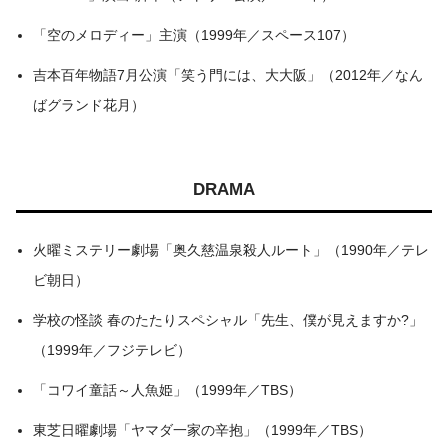
「空のメロディー」主演（1999年／スペース107）
吉本百年物語7月公演「笑う門には、大大阪」（2012年／なん
ばグランド花月）
DRAMA
火曜ミステリー劇場「奥久慈温泉殺人ルート」（1990年／テレ
ビ朝日）
学校の怪談 春のたたりスペシャル「先生、僕が見えますか?」
（1999年／フジテレビ）
「コワイ童話～人魚姫」（1999年／TBS）
東芝日曜劇場「ヤマダ一家の辛抱」（1999年／TBS）