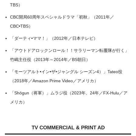
TBS）
CBC開局60周年スペシャルドラマ「初秋」（2011年／
CBC•TBS）
「ダーティ•ママ！」（2012年／日本テレビ）
「アウトドアロックンロール！！サラリーマン転覆隊が行く」
竹嶋主任役（2013年～2014年／BS朝日）
「モーツアルト•イン•ザ•ジャングル シーズン4）」Tateo役
（2018年／Amazon Prime Video／アメリカ）
「Shōgun（将軍）」ムラジ役（2023年、24年／FX-Hulu／ア
メリカ）
TV COMMERCIAL & PRINT AD